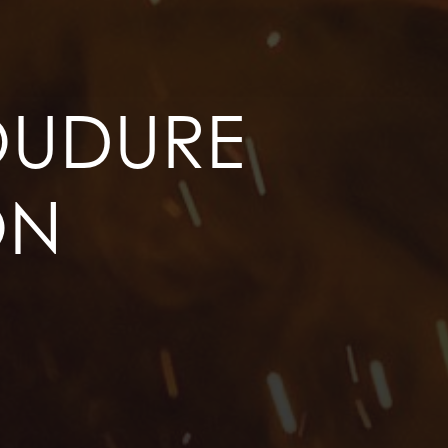
OUDURE
ON