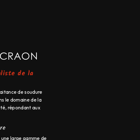
E CRAON
liste de la
raitance de soudure
ns le domaine de la
lité, répondant aux
re
se une large gamme de