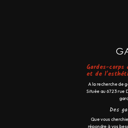
GA
Gardes-corps à
et de l'esthét
A la recherche de g
Située au 6723 rue 
gard
Des ga
Que vous cherchie
répondre à vos beso