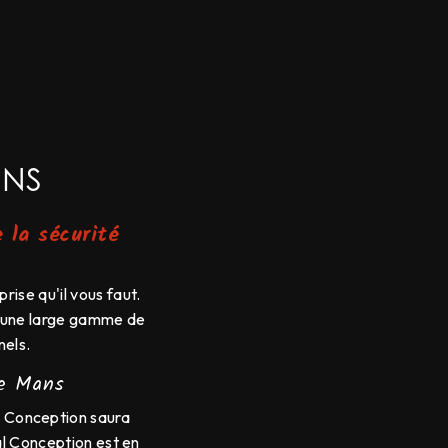
ANS
 la sécurité
ise qu'il vous faut.
e une large gamme de
nels.
Le Mans
l Conception saura
al Conception est en