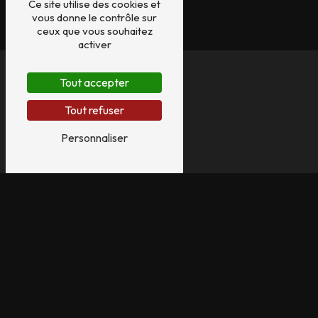
Ce site utilise des cookies et
vous donne le contrôle sur
ceux que vous souhaitez
activer
Tout accepter
Tout refuser
Personnaliser
Adresse
Rue Antoine de Lavoisier
53230 Cossé-le-Vivien